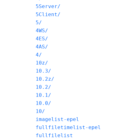
5Server/
5Client/
5/
4WS/
4ES/
4AS/
4/
10z/
10.3/
10.2z/
10.2/
10.1/
10.0/
10/
imagelist-epel
fullfiletimelist-epel
fullfilelist