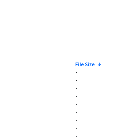
File Size
↓
-
-
-
-
-
-
-
-
-