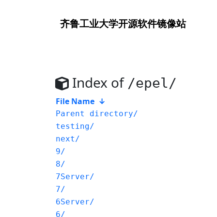
齐鲁工业大学
开源软件镜像站
Index of
/epel/
File Name
↓
Parent directory/
testing/
next/
9/
8/
7Server/
7/
6Server/
6/