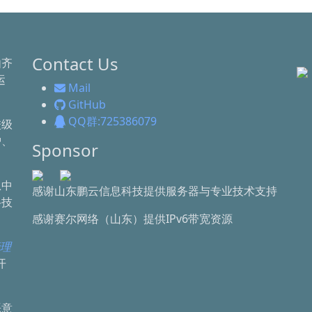
Contact Us
由齐
运
Mail
GitHub
QQ群:725386079
校级
护、
Sponsor
息中
感谢山东鹏云信息科技提供服务器与专业技术支持
络技
感谢赛尔网络（山东）提供IPv6带宽资源
管理
开
恶意