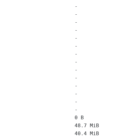
-
-
-
-
-
-
-
-
-
-
-
-
-
-
0 B
48.7 MiB
40.4 MiB