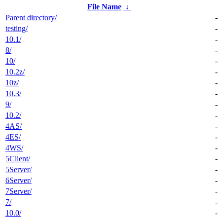
File Name
↓
Parent directory/
-
testing/
-
10.1/
-
8/
-
10/
-
10.2z/
-
10z/
-
10.3/
-
9/
-
10.2/
-
4AS/
-
4ES/
-
4WS/
-
5Client/
-
5Server/
-
6Server/
-
7Server/
-
7/
-
10.0/
-