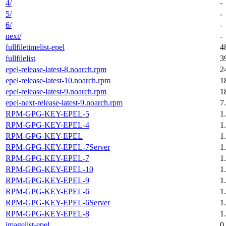
4/
-
5/
-
6/
-
next/
-
fullfiletimelist-epel
4
fullfilelist
3
epel-release-latest-8.noarch.rpm
2
epel-release-latest-10.noarch.rpm
1
epel-release-latest-9.noarch.rpm
1
epel-next-release-latest-9.noarch.rpm
7
RPM-GPG-KEY-EPEL-5
1
RPM-GPG-KEY-EPEL-4
1
RPM-GPG-KEY-EPEL
1
RPM-GPG-KEY-EPEL-7Server
1
RPM-GPG-KEY-EPEL-7
1
RPM-GPG-KEY-EPEL-10
1
RPM-GPG-KEY-EPEL-9
1
RPM-GPG-KEY-EPEL-6
1
RPM-GPG-KEY-EPEL-6Server
1
RPM-GPG-KEY-EPEL-8
1
imagelist-epel
0